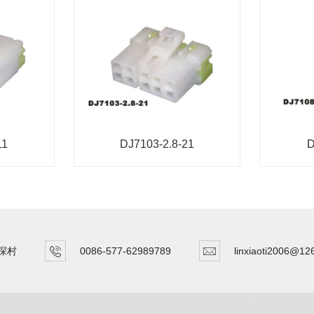
11
DJ7103-2.8-21
D
深村
0086-577-62989789
linxiaoti2006@12